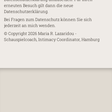
erneuten Besuch gilt dann die neue
Imprint
Privacy
Datenschutzerklärung.
Bei Fragen zum Datenschutz können Sie sich
jederzeit an mich wenden.
Thank you to MOIN for the support! My Intimacy Coordinator
© Copyright 2026 Maria R. Lazaridou -
training was made possible by the friendly financial support of
Schauspielcoach, Intimacy Coordinator, Hamburg
MOIN Filmförderung Hamburg Schleswig Holstein. From 🫶
Thank you.