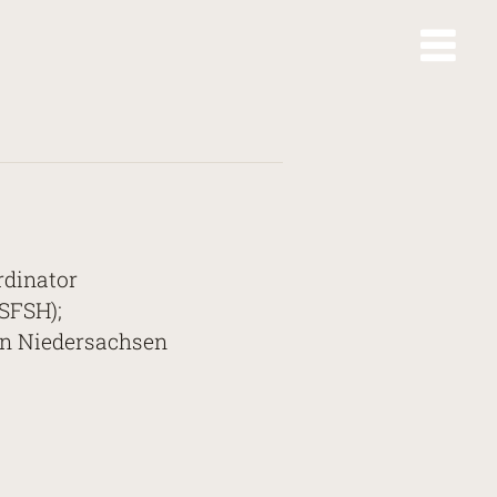
rdinator
SFSH);
 in Niedersachsen