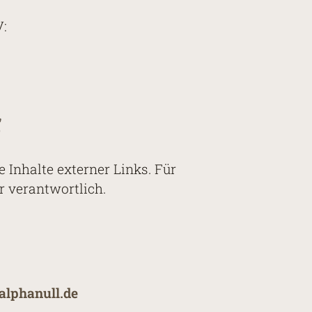
V:
s
e Inhalte externer Links. Für
er verantwortlich.
/alphanull.de